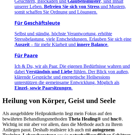
Gesichtern, Blockaden und
Glaubensmuster
, sind Inhalt
unserer Leben.
Befreien Sie sich von Stress
und Mustern,
somit schaffen Sie Ordnung und Lösungen.
Für Geschäftsleute
Selbst und ständig, höchste Verantwortung, erhöhte
Stressbelastung, viele Entscheidungen. Erlauben Sie sich eine
Auszeit
– für mehr Klarheit und
innere Balance
.
Für Paare
Ich & Du, wir als Paar. Die eigenen Bedürfnisse wahren und
dabei
Verständnis und Liebe
fühlen. Der Blick von außen,
klärende Gespräche und energetische Heilsessions
unterstützen die gemeinsame Entwicklung. Möglich als
Einzel- sowie Paarsitzungen
.
Heilung von Körper, Geist und Seele
Als ausgebildete Heilpraktikerin liegt mein Fokus auf den
bewährten Behandlungsmethoden
Theta Healing®
und
hnc®
.
Wichtig ist mir aber vor allem, dass die Methode auch zu Ihrem
Anliegen passt. Deshalb realisiere ich auch mit
autogenem