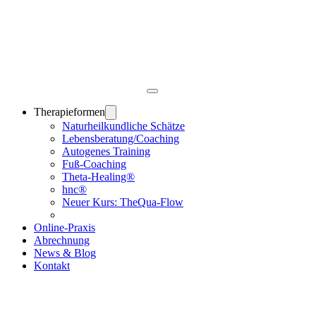
Therapieformen
Naturheilkund­liche Schätze
Lebensberatung/Coaching
Autogenes Training
Fuß-Coaching
Theta-Healing®
hnc®
Neuer Kurs: TheQua-Flow
Online-Praxis
Abrechnung
News & Blog
Kontakt