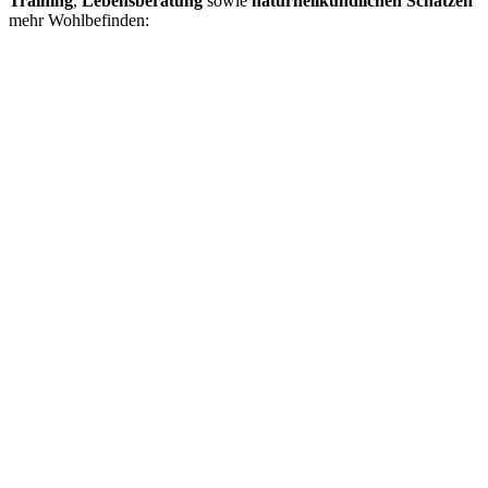
Training
,
Lebensberatung
sowie
naturheilkundlichen Schätzen
mehr Wohlbefinden: