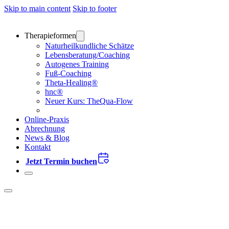
Skip to main content
Skip to footer
Therapieformen
Naturheilkund­liche Schätze
Lebensberatung/Coaching
Autogenes Training
Fuß-Coaching
Theta-Healing®
hnc®
Neuer Kurs: TheQua-Flow
Online-Praxis
Abrechnung
News & Blog
Kontakt
Jetzt Termin buchen